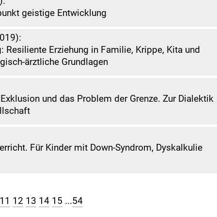
):
nkt geistige Entwicklung
2019):
 Resiliente Erziehung in Familie, Krippe, Kita und
gisch-ärztliche Grundlagen
le Exklusion und das Problem der Grenze. Zur Dialektik
lschaft
erricht. Für Kinder mit Down-Syndrom, Dyskalkulie
11
12
13
14
15
...
54