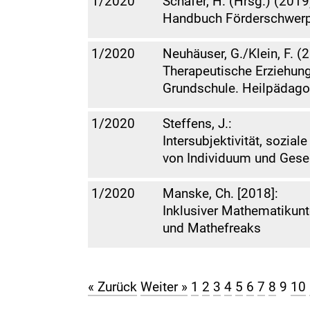
1/2020
Schäfer, H. (Hrsg.) (2019
Handbuch Förderschwerpu
1/2020
Neuhäuser, G./Klein, F. (
Therapeutische Erziehung:
Grundschule. Heilpädago
1/2020
Steffens, J.:
Intersubjektivität, sozia
von Individuum und Gesel
1/2020
Manske, Ch. [2018]:
Inklusiver Mathematikunt
und Mathefreaks
« Zurück
Weiter »
1
2
3
4
5
6
7
8
9
10