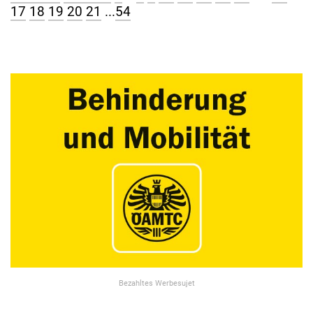
17
18
19
20
21
...
54
Bezahltes Werbesujet