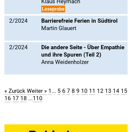
Klaus Heymach
Leseprobe
2/2024
Barrierefreie Ferien in Südtirol
Martin Glauert
2/2024
Die andere Seite - Über Empathie
und ihre Spuren (Teil 2)
Anna Weidenholzer
« Zurück
Weiter »
1
...
5
6
7
8
9
10
11
12
13
14
15
16
17
18
...
110