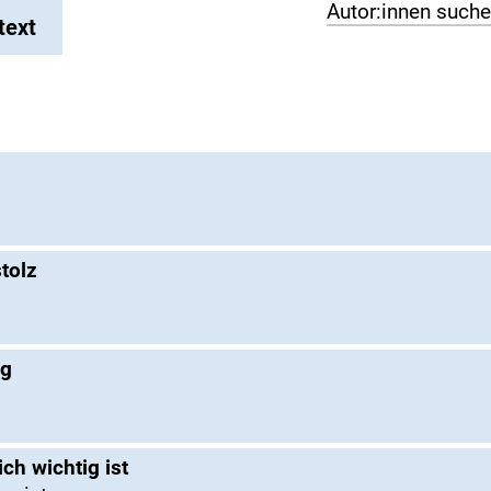
Autor:innen such
text
tolz
ng
ch wichtig ist