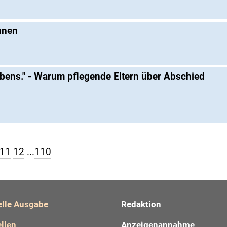
nnen
Lebens." - Warum pflegende Eltern über Abschied
11
12
...
110
elle Ausgabe
Redaktion
llen
Anzeigenannahme