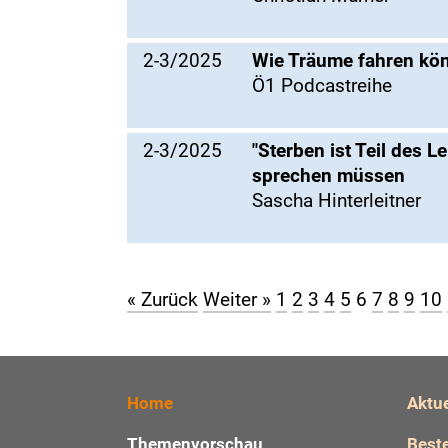
2-3/2025
Wie Träume fahren kö
Ö1 Podcastreihe
2-3/2025
"Sterben ist Teil des 
sprechen müssen
Sascha Hinterleitner
« Zurück
Weiter »
1
2
3
4
5
6
7
8
9
10
Home
Aktu
Themenvorschau
Beste