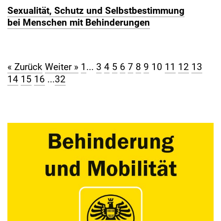
Sexualität, Schutz und Selbstbestimmung
bei Menschen mit Behinderungen
« Zurück
Weiter »
1
...
3
4
5
6
7
8
9
10
11
12
13
14
15
16
...
32