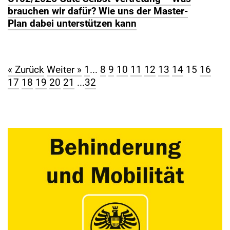
brauchen wir dafür? Wie uns der Master-
Plan dabei unterstützen kann
« Zurück
Weiter »
1
...
8
9
10
11
12
13
14
15
16
17
18
19
20
21
...
32