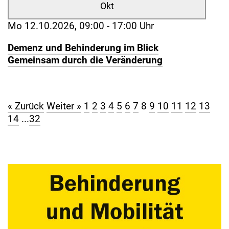
Okt
Mo 12.10.2026, 09:00 - 17:00 Uhr
Demenz und Behinderung im Blick
Gemeinsam durch die Veränderung
« Zurück
Weiter »
1
2
3
4
5
6
7
8
9
10
11
12
13
14
...
32