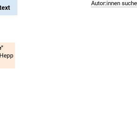
Autor:innen such
text
e"
 Hepp