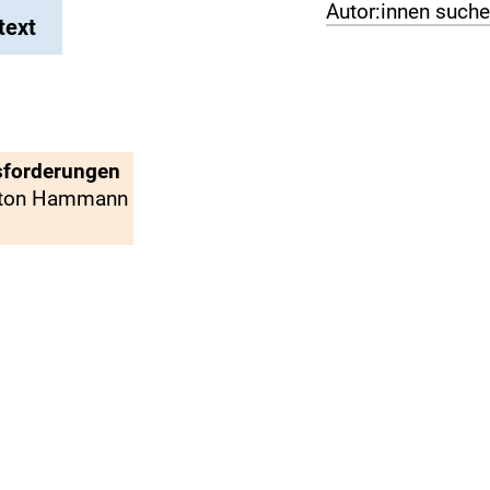
Autor:innen such
text
sforderungen
rston Hammann