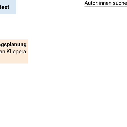
Autor:innen such
text
ungsplanung
an Klicpera