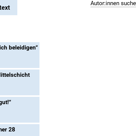
Autor:innen such
text
ich beleidigen“
ttelschicht
gut!“
er 28