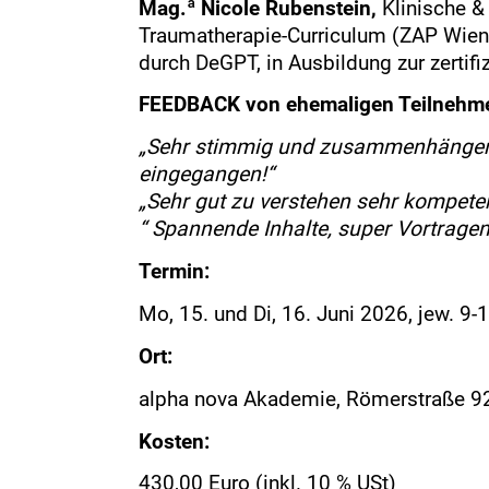
Mag.ª Nicole Rubenstein,
Klinische 
Traumatherapie-Curriculum (ZAP Wien)
durch DeGPT, in Ausbildung zur zertif
FEEDBACK von ehemaligen Teilnehme
„Sehr stimmig und zusammenhängend a
eingegangen!“
„Sehr gut zu verstehen sehr kompeten
“ Spannende Inhalte, super Vortrage
Termin:
Mo, 15. und Di, 16. Juni 2026, jew. 9-
Ort:
alpha nova Akademie, Römerstraße 92
Kosten:
430,00 Euro (inkl. 10 % USt)