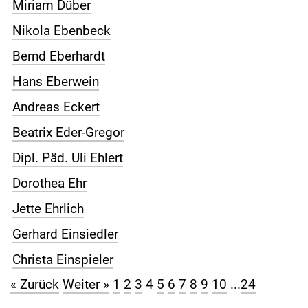
Miriam Düber
Nikola Ebenbeck
Bernd Eberhardt
Hans Eberwein
Andreas Eckert
Beatrix Eder-Gregor
Dipl. Päd. Uli Ehlert
Dorothea Ehr
Jette Ehrlich
Gerhard Einsiedler
Christa Einspieler
« Zurück
Weiter »
1
2
3
4
5
6
7
8
9
10
...
24