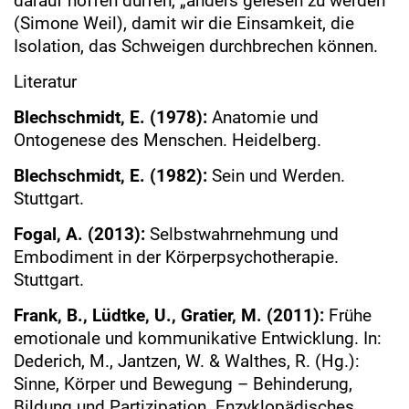
darauf hoffen dürfen, „anders gelesen zu werden“
(Simone Weil), damit wir die Einsamkeit, die
Isolation, das Schweigen durchbrechen können.
Literatur
Blechschmidt, E. (1978):
Anatomie und
Ontogenese des Menschen. Heidelberg.
Blechschmidt, E. (1982):
Sein und Werden.
Stuttgart.
Fogal, A. (2013):
Selbstwahrnehmung und
Embodiment in der Körperpsychotherapie.
Stuttgart.
Frank, B., Lüdtke, U., Gratier, M. (2011):
Frühe
emotionale und kommunikative Entwicklung. In:
Dederich, M., Jantzen, W. & Walthes, R. (Hg.):
Sinne, Körper und Bewegung – Behinderung,
Bildung und Partizipation. Enzyklopädisches