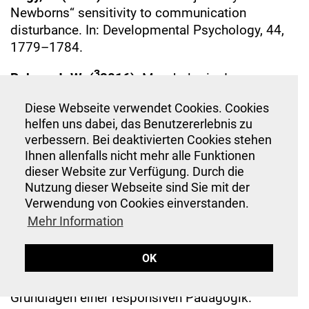
Newborns“ sensitivity to communication
disturbance. In: Developmental Psychology, 44,
1779–1784.
3
Rohen, J. W. (
2016):
Morphologie des
menschlichen Organismus. Berlin.
Diese Webseite verwendet Cookies. Cookies
Schmitz, H. (2007):
Der Leib, der Raum und die
helfen uns dabei, das Benutzererlebnis zu
Gefühle. Bielefeld, Locarno.
verbessern. Bei deaktivierten Cookies stehen
Ihnen allenfalls nicht mehr alle Funktionen
4
Stern, D. N. (
2000):
Mutter und Kind. Die erste
dieser Website zur Verfügung. Durch die
Nutzung dieser Webseite sind Sie mit der
Beziehung. Stuttgart.
Verwendung von Cookies einverstanden.
13
Stern, D. N. (
2004):
Tagebuch eines Babys.
Mehr Information
Was ein Kind sieht, spürt, fühlt und denkt.
München.
OK
Stinkes, U. (in Vorbereitung):
Leibdialog.
Grundlagen einer responsiven Pädagogik.