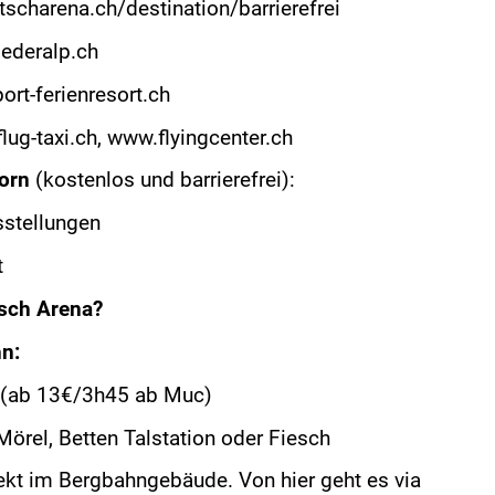
scharena.ch/destination/barrierefrei
ederalp.ch
rt-ferienresort.ch
ug-taxi.ch, www.flyingcenter.ch
horn
(kostenlos und barrierefrei):
sstellungen
t
etsch Arena?
n:
 (ab 13€/3h45 ab Muc)
örel, Betten Talstation oder Fiesch
irekt im Bergbahngebäude. Von hier geht es via