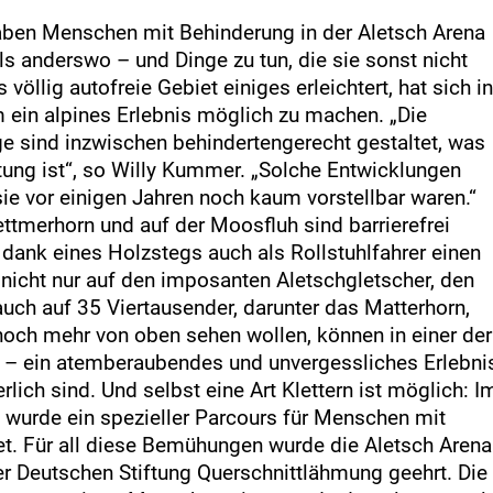
aben Menschen mit Behinderung in der Aletsch Arena
als anderswo – und Dinge zu tun, die sie sonst nicht
öllig autofreie Gebiet einiges erleichtert, hat sich in
 ein alpines Erlebnis möglich zu machen. „Die
e sind inzwischen behindertengerecht gestaltet, was
ng ist“, so Willy Kummer. „Solche Entwicklungen
sie vor einigen Jahren noch kaum vorstellbar waren.“
tmerhorn und auf der Moosfluh sind barrierefrei
dank eines Holzstegs auch als Rollstuhlfahrer einen
icht nur auf den imposanten Aletschgletscher, den
auch auf 35 Viertausender, darunter das Matterhorn,
 noch mehr von oben sehen wollen, können in einer der
 – ein atemberaubendes und unvergessliches Erlebni
rlich sind. Und selbst eine Art Klettern ist möglich: I
h wurde ein spezieller Parcours für Menschen mit
et. Für all diese Bemühungen wurde die Aletsch Arena
r Deutschen Stiftung Querschnittlähmung geehrt. Die