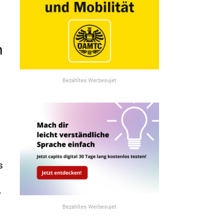
n
Bezahltes Werbesujet
s
,
Bezahltes Werbesujet