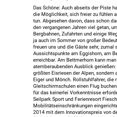
Das Schöne: Auch abseits der Piste h
die Möglichkeit, sich freier zu fühlen 
tun. Abgesehen davon, dass schon das v
den vergangenen Jahren viel getan, um
Bergbahnen, Zufahrten und einige Weg
ja auch im Sommer von großer Bedeutu
freuen uns und die Gäste sehr, zumal 
Aussichtspunkte am Eggishorn, am Bet
erreichbar. Am Bettmerhorn kann man 
atemberaubenden Ausblick genießen: n
größten Eisriesen der Alpen, sondern 
Eiger und Mönch. Rollstuhlfahrer, die
Gleitschirmschulen einen Flug buchen
für das keinerlei Vorkenntnisse erforde
Seilpark Sport und Ferienresort Fiesc
Mobilitätseinschränkungen eingericht
2014 mit dem Innovationspreis von de