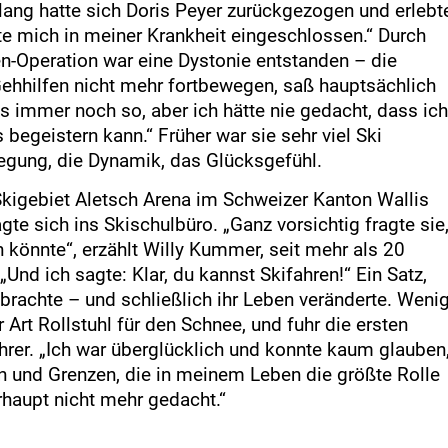
 lang hatte sich Doris Peyer zurückgezogen und erlebt
lte mich in meiner Krankheit eingeschlossen.“ Durch
en-Operation war eine Dystonie entstanden – die
ehhilfen nicht mehr fortbewegen, saß hauptsächlich
das immer noch so, aber ich hätte nie gedacht, dass ich
 begeistern kann.“ Früher war sie sehr viel Ski
egung, die Dynamik, das Glücksgefühl.
Skigebiet Aletsch Arena im Schweizer Kanton Wallis
 sich ins Skischulbüro. „Ganz vorsichtig fragte sie
könnte“, erzählt Willy Kummer, seit mehr als 20
„Und ich sagte: Klar, du kannst Skifahren!“ Ein Satz,
rachte – und schließlich ihr Leben veränderte. Weni
 Art Rollstuhl für den Schnee, und fuhr die ersten
hrer. „Ich war überglücklich und konnte kaum glauben
n und Grenzen, die in meinem Leben die größte Rolle
erhaupt nicht mehr gedacht.“