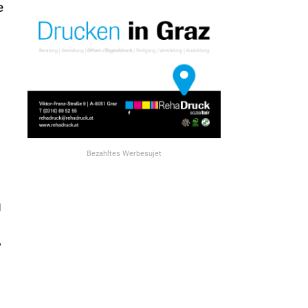
e
,
Bezahltes Werbesujet
g
,