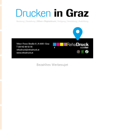
Bezahltes Werbesujet
n