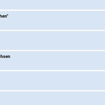
hen"
chsen