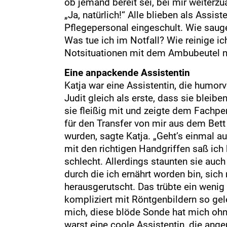
ob jemand bereit sei, bei mir weiterz
„Ja, natürlich!“ Alle blieben als Ass
Pflegepersonal eingeschult. Wie saug
Was tue ich im Notfall? Wie reinige i
Notsituationen mit dem Ambubeutel 
Eine anpackende Assistentin
Katja war eine Assistentin, die humorv
Judit gleich als erste, dass sie blei
sie fleißig mit und zeigte dem Fachp
für den Transfer von mir aus dem Bett
wurden, sagte Katja. „Geht’s einmal a
mit den richtigen Handgriffen saß ich 
schlecht. Allerdings staunten sie auch
durch die ich ernährt worden bin, sich
herausgerutscht. Das trübte ein wenig
kompliziert mit Röntgenbildern so gele
mich, diese blöde Sonde hat mich ohn
warst eine coole Assistentin, die ange