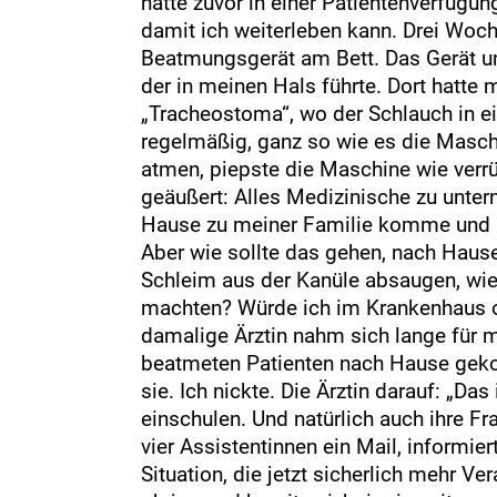
hatte zuvor in einer Patientenverfügun
damit ich weiterleben kann. Drei Woch
Beatmungsgerät am Bett. Das Gerät un
der in meinen Hals führte. Dort hatte
„Tracheostoma“, wo der Schlauch in e
regelmäßig, ganz so wie es die Maschi
atmen, piepste die Maschine wie verrü
geäußert: Alles Medizinische zu unter
Hause zu meiner Familie komme und na
Aber wie sollte das gehen, nach Haus
Schleim aus der Kanüle absaugen, wie
machten? Würde ich im Krankenhaus 
damalige Ärztin nahm sich lange für mi
beatmeten Patienten nach Hause geko
sie. Ich nickte. Die Ärztin darauf: „Da
einschulen. Und natürlich auch ihre F
vier Assistentinnen ein Mail, informi
Situation, die jetzt sicherlich mehr V