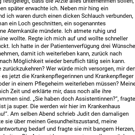
g festgelegt, dass die Ärzte alles unternehmen sollen,
en später erwachte ich. Neben mir hing ein
d ich waren durch einen dicken Schlauch verbunden,
 man ein Loch geschnitten, ein sogenanntes
ine Atemkanüle mündete. Ich atmete ruhig und
ne wollte. Regte ich mich auf und wollte schneller
ckt. Ich hatte in der Patientenverfügung drei Wünsch
nehmen, damit ich weiterleben kann, zurück nach
ch Möglichkeit wieder beruflich tätig sein kann.
e zurückzukehren? Wer würde mich versorgen, mir de
 es jetzt die Krankenpflegerinnen und Krankenpfleger
oder in einem Pflegeheim weiterleben müssen? Mein
ch Zeit und erklärte mir, dass noch alle ihre
mmen sind. „Sie haben doch Assistentinnen?“, fragt
s ist ja super. Die werden wir hier im Krankenhaus
rau!“. Am selben Abend schrieb Judit den damaligen
erte sie über meinen Gesundheitszustand, meine
erantwortung bedarf und fragte sie mit bangem Herzen,