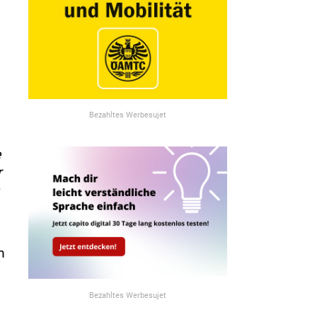
Bezahltes Werbesujet
e
r
m
Bezahltes Werbesujet