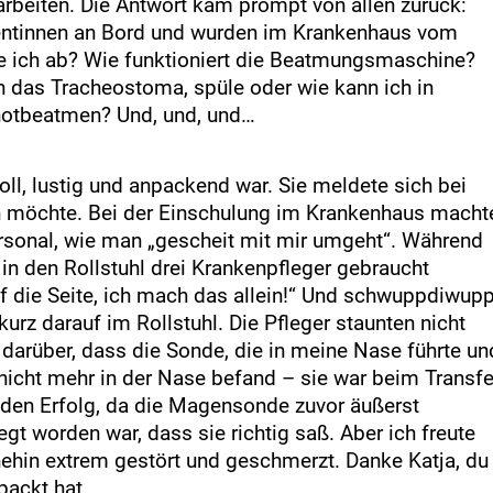
uarbeiten. Die Antwort kam prompt von allen zurück:
istentinnen an Bord und wurden im Krankenhaus vom
e ich ab? Wie funktioniert die Beatmungsmaschine?
ch das Tracheostoma, spüle oder wie kann ich in
notbeatmen? Und, und, und…
oll, lustig und anpackend war. Sie meldete sich bei
ben möchte. Bei der Einschulung im Krankenhaus macht
ersonal, wie man „gescheit mit mir umgeht“. Während
 in den Rollstuhl drei Krankenpfleger gebraucht
uf die Seite, ich mach das allein!“ Und schwuppdiwupp
kurz darauf im Rollstuhl. Die Pfleger staunten nicht
 darüber, dass die Sonde, die in meine Nase führte un
 nicht mehr in der Nase befand – sie war beim Transfe
 den Erfolg, da die Magensonde zuvor äußerst
gt worden war, dass sie richtig saß. Aber ich freute
ehin extrem gestört und geschmerzt. Danke Katja, du
packt hat.