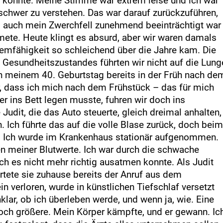
n konnte. Meine Stimme war extrem leise und ich war
schwer zu verstehen. Das war darauf zurückzuführen,
 auch mein Zwerchfell zunehmend beeinträchtigt war
tmete. Heute klingt es absurd, aber wir waren damals
temfähigkeit so schleichend über die Jahre kam. Die
Gesundheitszustandes führten wir nicht auf die Lung
ach meinem 40. Geburtstag bereits in der Früh nach de
, dass ich mich nach dem Frühstück – das für mich
r ins Bett legen musste, fuhren wir doch ins
dit, die das Auto steuerte, gleich dreimal anhalten,
. Ich führte das auf die volle Blase zurück, doch beim
s. Ich wurde im Krankenhaus stationär aufgenommen.
en meiner Blutwerte. Ich war durch die schwache
ch es nicht mehr richtig ausatmen konnte. Als Judit
tete sie zuhause bereits der Anruf aus dem
n verloren, wurde in künstlichen Tiefschlaf versetzt
lar, ob ich überleben werde, und wenn ja, wie. Eine
och größere. Mein Körper kämpfte, und er gewann. Ic