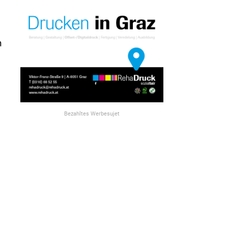
n
Bezahltes Werbesujet