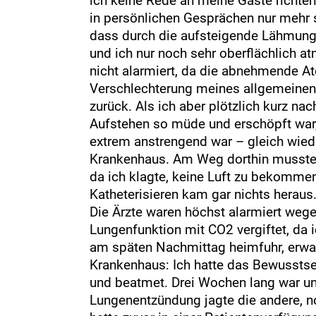
ich keine Rede an meine Gäste richte
in persönlichen Gesprächen nur mehr 
dass durch die aufsteigende Lähmung
und ich nur noch sehr oberflächlich a
nicht alarmiert, da die abnehmende A
Verschlechterung meines allgemeinen 
zurück. Als ich aber plötzlich kurz n
Aufstehen so müde und erschöpft war
extrem anstrengend war – gleich wiede
Krankenhaus. Am Weg dorthin musste Ju
da ich klagte, keine Luft zu bekommen
Katheterisieren kam gar nichts herau
Die Ärzte waren höchst alarmiert weg
Lungenfunktion mit CO2 vergiftet, da i
am späten Nachmittag heimfuhr, erwar
Krankenhaus: Ich hatte das Bewusstsei
und beatmet. Drei Wochen lang war unk
Lungenentzündung jagte die andere, n